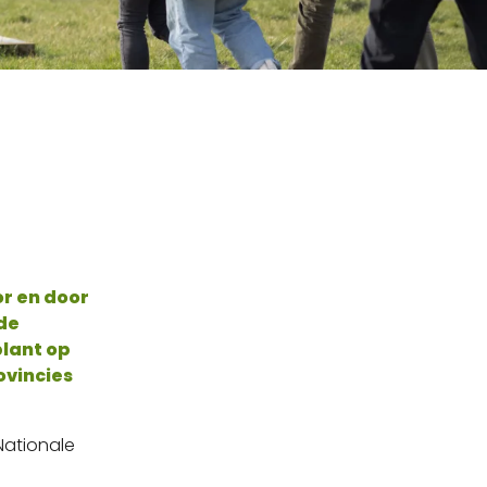
r en door
 de
plant op
ovincies
Nationale