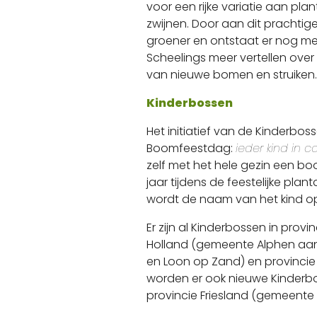
voor een rijke variatie aan pl
zwijnen. Door aan dit prachtig
groener en ontstaat er nog mee
Scheelings meer vertellen ove
van nieuwe bomen en struiken.
Kinderbossen
Het initiatief van de Kinderbos
Boomfeestdag:
ieder kind in
zelf met het hele gezin een bo
jaar tijdens de feestelijke pla
wordt de naam van het kind op
Er zijn al Kinderbossen in prov
Holland (gemeente Alphen aan 
en Loon op Zand) en provinci
worden er ook nieuwe Kinderb
provincie Friesland (gemeente