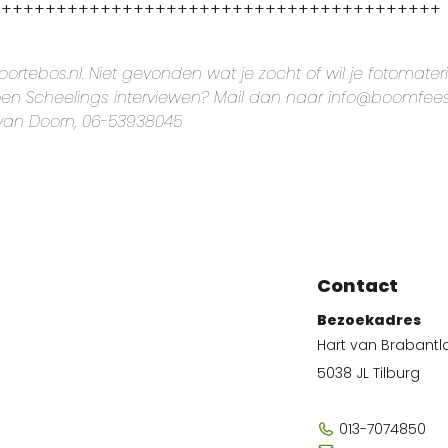
+++++++++++++++++++++++++++++++++++++++++
ortebos.nl. Niet gevonden wat je zocht of wil je fotomater
en Scheelings interviewen? Mail dan naar info@boomfees
an Doorn, 06-53938045
Contact
Bezoekadres
Hart van Brabantl
5038 JL Tilburg
013-7074850