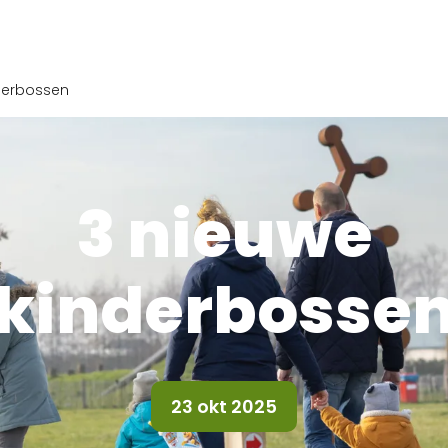
derbossen
3 nieuwe
kinderbosse
23 okt 2025