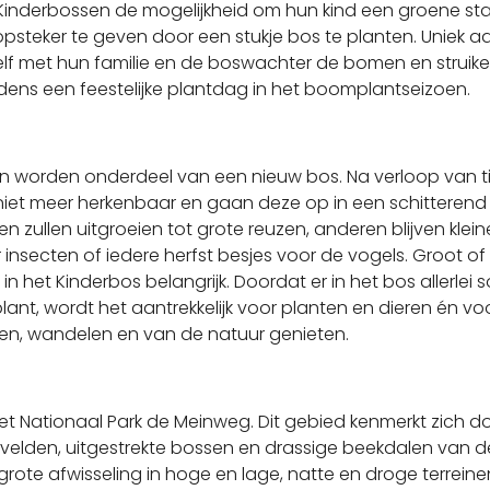
 Kinderbossen de mogelijkheid om hun kind een groene sta
steker te geven door een stukje bos te planten. Uniek a
elf met hun familie en de boswachter de bomen en struike
ijdens een feestelijke plantdag in het boomplantseizoen.
n worden onderdeel van een nieuw bos. Na verloop van tij
 niet meer herkenbaar en gaan deze op in een schitterend
 zullen uitgroeien tot grote reuzen, anderen blijven klein
insecten of iedere herfst besjes voor de vogels. Groot of kl
 in het Kinderbos belangrijk. Doordat er in het bos allerlei 
nt, wordt het aantrekkelijk voor planten en dieren én v
elen, wandelen en van de natuur genieten.
et Nationaal Park de Meinweg. Dit gebied kenmerkt zich d
elden, uitgestrekte bossen en drassige beekdalen van d
ote afwisseling in hoge en lage, natte en droge terreine