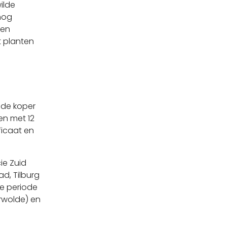
ilde
nog
oen
t planten
 de koper
en met 12
ficaat en
ie Zuid
d, Tilburg
e periode
rwolde) en