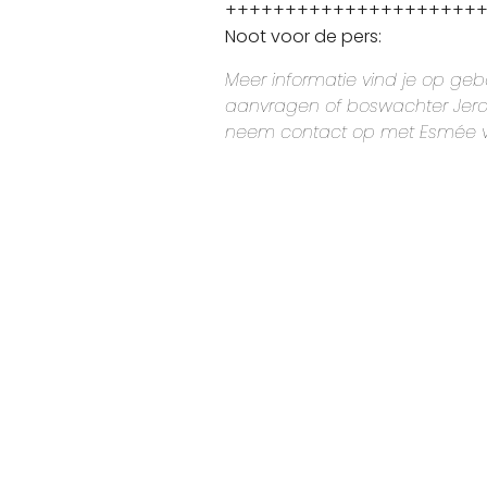
+++++++++++++++++++++
Noot voor de pers:
Meer informatie vind je op gebo
aanvragen of boswachter Jero
neem contact op met Esmée v