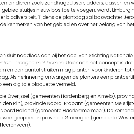
anten en dieren zoals zandhagedissen, adders, dassen en w
e gebied stukjes nieuw bos toe te voegen, wordt Limburg 
r biodiversiteit. Tijdens de plantdag zal boswachter Jer
r de kenmerken van het gebied en over het belang van he
sen sluit naadloos aan bij het doel van Stichting Nationale
 contact brengen met bomen
. Uniek aan het concept is dat
om en een aantal struiken mag planten voor kinderen tot 
ntdag. Als herinnering ontvangen de planters een plantcerti
 een digitale plaquette vermeld.
incie Overijssel (gemeenten Hardenberg en Almelo), provinc
den Rijn), provincie Noord-Brabant (gemeenten Meierijsta
e Noord Holland (gemeente Haarlemmermeer). De komend
ossen geopend in provincie Groningen (gemeente Weste
 Heerenveen).