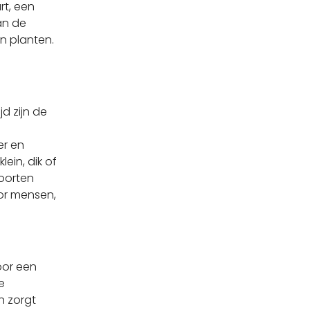
rt, een
an de
n planten.
d zijn de
er en
ein, dik of
soorten
oor mensen,
oor een
e
n zorgt