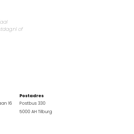
iaal
tdag.nl of
Postadres
aan 16
Postbus 330
5000 AH Tilburg